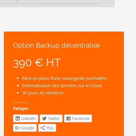
Option Backup décentralisé
390 € HT
Mise en place d’une sauvegarde journalière
Externalisation des données sur le Cloud
30 jours de rétention
Partager :
LinkedIn
Twitter
Facebook
Google
Plus