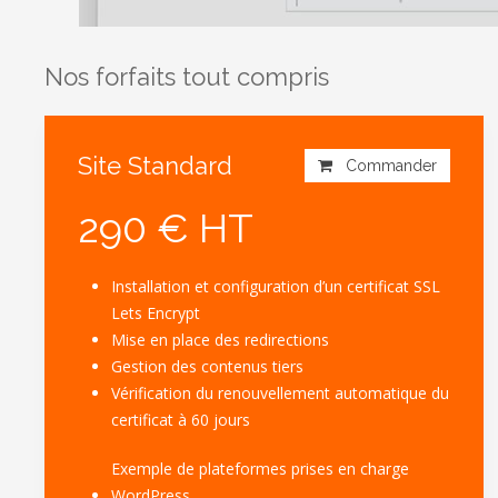
Nos forfaits tout compris
Site Standard
Commander
290 € HT
Installation et configuration d’un certificat SSL
Lets Encrypt
Mise en place des redirections
Gestion des contenus tiers
Vérification du renouvellement automatique du
certificat à 60 jours
Exemple de plateformes prises en charge
WordPress