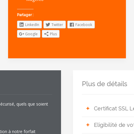
Partager :
LinkedIn
Twitter
Facebook
Google
Plus
Plus de détails
sécurisé, quels que soient
Certificat SSL L
Le certificat gratuit
L
Eligibilité de v
de son installation 
tion à notre forfait