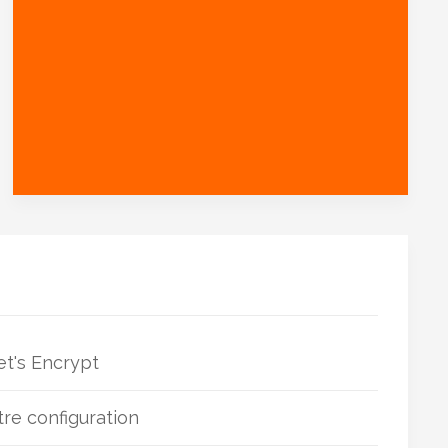
et's Encrypt
et’s Encrypt
a une durée de validité de 90 jours lors
otre configuration
et nous validons son renouvellement automatique