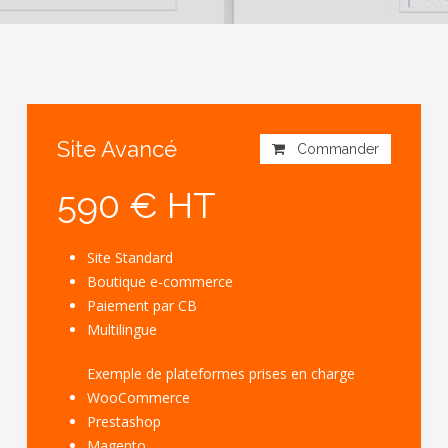
Site Avancé
Commander
590 € HT
Site Standard
Boutique e-commerce
Paiement par CB
Multilingue
Exemple de plateformes prises en charge
WooCommerce
Prestashop
Magento