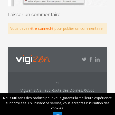
Laisser un commentaire
Vous devez
être connecté
pour publier un commentaire.
VigiZen S.A.S., 930 Route des Dolines, 06560
Valbonne, France -
contact@vigizen.com -
Nous utilisons des cookies pour vous garantir la meilleure expérience
+33 (0)4 22 46 12 00
sur notre site. En utilisant ce service, vous acceptez l'utilisation des
cookies.