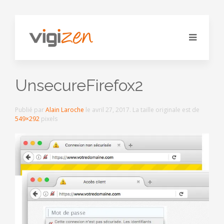
UnsecureFirefox2
Publié par
Alain Laroche
le
avril 27, 2017
. La taille originale est de
549×292
pixels